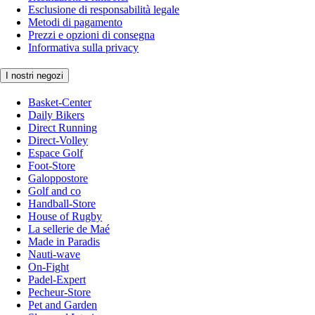
Esclusione di responsabilità legale
Metodi di pagamento
Prezzi e opzioni di consegna
Informativa sulla privacy
I nostri negozi
Basket-Center
Daily Bikers
Direct Running
Direct-Volley
Espace Golf
Foot-Store
Galoppostore
Golf and co
Handball-Store
House of Rugby
La sellerie de Maé
Made in Paradis
Nauti-wave
On-Fight
Padel-Expert
Pecheur-Store
Pet and Garden