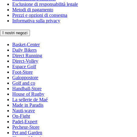
Esclusione di responsabilità legale
Metodi di pagamento
Prezzi e opzioni di consegna
Informativa sulla privacy
I nostri negozi
Basket-Center
Daily Bikers
Direct Running
Direct-Volley
Espace Golf
Foot-Store
Galoppostore
Golf and co
Handball-Store
House of Rugby
La sellerie de Maé
Made in Paradis
Nauti-wave
On-Fight
Padel-Expert
Pecheur-Store
Pet and Garden