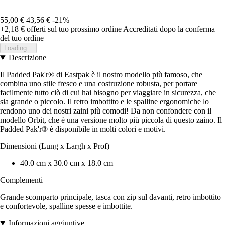
55,00 €
43,56 €
-21%
+2,18 €
offerti sul tuo prossimo ordine
Accreditati dopo la conferma
del tuo ordine
Loading...
Descrizione
Il Padded Pak'r® di Eastpak è il nostro modello più famoso, che
combina uno stile fresco e una costruzione robusta, per portare
facilmente tutto ciò di cui hai bisogno per viaggiare in sicurezza, che
sia grande o piccolo. Il retro imbottito e le spalline ergonomiche lo
rendono uno dei nostri zaini più comodi! Da non confondere con il
modello Orbit, che è una versione molto più piccola di questo zaino. Il
Padded Pak'r® è disponibile in molti colori e motivi.
Dimensioni (Lung x Largh x Prof)
40.0 cm x 30.0 cm x 18.0 cm
Complementi
Grande scomparto principale, tasca con zip sul davanti, retro imbottito
e confortevole, spalline spesse e imbottite.
Informazioni aggiuntive