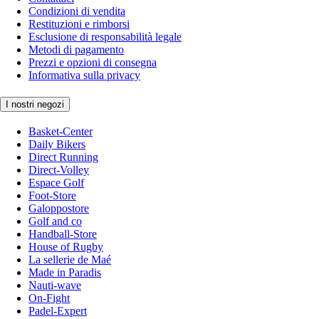
Condizioni di vendita
Restituzioni e rimborsi
Esclusione di responsabilità legale
Metodi di pagamento
Prezzi e opzioni di consegna
Informativa sulla privacy
I nostri negozi
Basket-Center
Daily Bikers
Direct Running
Direct-Volley
Espace Golf
Foot-Store
Galoppostore
Golf and co
Handball-Store
House of Rugby
La sellerie de Maé
Made in Paradis
Nauti-wave
On-Fight
Padel-Expert