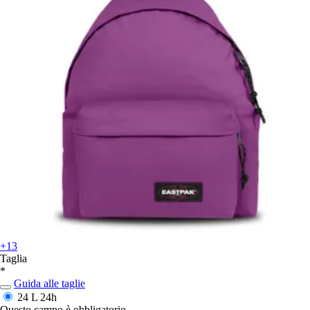
+13
Taglia
*
Guida alle taglie
24 L
24h
Questo campo è obbligatorio