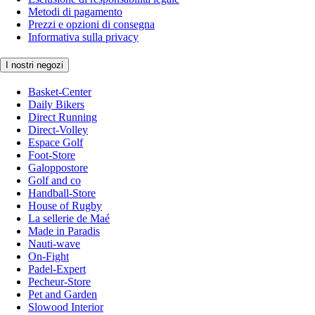
Metodi di pagamento
Prezzi e opzioni di consegna
Informativa sulla privacy
I nostri negozi
Basket-Center
Daily Bikers
Direct Running
Direct-Volley
Espace Golf
Foot-Store
Galoppostore
Golf and co
Handball-Store
House of Rugby
La sellerie de Maé
Made in Paradis
Nauti-wave
On-Fight
Padel-Expert
Pecheur-Store
Pet and Garden
Slowood Interior